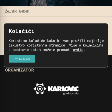
Željko Bebek
keyboard_backspace
Povratak
Kolačići
Podijeli
Koristimo kolačiće kako bi vam pružili najbolje
iskustvo korištenja stranice. Više o kolačićima
i postavke istih možete pronaći
ovdje
.
Prihvaćam
ORGANIZATOR