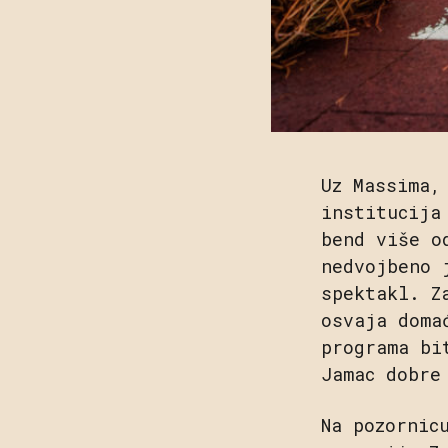
Uz Massima,
institucija
bend više o
nedvojbeno 
spektakl. Z
osvaja doma
programa bi
Jamac dobre
Na pozornic