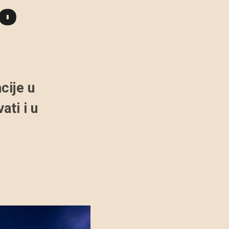
no
cije u
ati i u