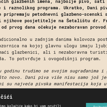
aćih glazbenih imena, najbolje pivo, sati
e i raznolikog programa. Ukratko, Dani pi
e pripremaju petodnevni glazbeno-scenski 
i njihove posjetitelje na Šetalištu dr. F
 od prvog dana očekuje nezaboravan provod
adicionalno u zadnjim danima kolovoza pos
ozornica na kojoj glavnu ulogu imaju ljub
maći glazbenici, ali i nezaboravna turist
da. To potvrđuje i ovogodišnji program.
u godinu trudimo se svojim sugrađanima i 
što novo. Dani piva više nisu samo još je
ni su najveća pivska manifestacija koja u
gradskih perivoja te jedinstvene kulturno
ačići
et festivalska dana okupi posjetitelje iz
vatske“,
istaknuo je gradonačelnik grada 
imo kolačiće kako bi vam pružili
Prihvać