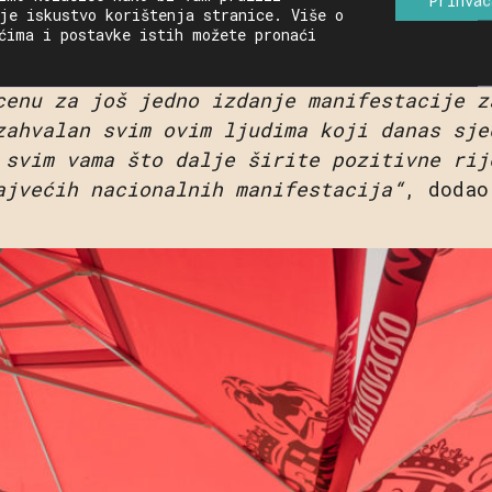
ić.
„Iako nam se, početkom ove godine čini
je iskustvo korištenja stranice. Više o
ćima i postavke istih možete pronaći
ričekati bolja vremena, odgovornim ponaša
jedničkim radom, uspjeli smo u rekordno k
cenu za još jedno izdanje manifestacije z
zahvalan svim ovim ljudima koji danas sje
 svim vama što dalje širite pozitivne rij
ajvećih nacionalnih manifestacija“
, doda