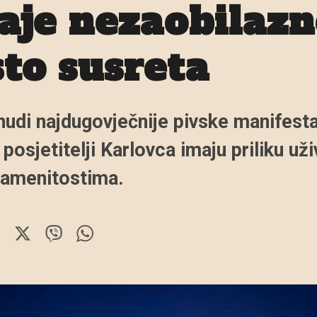
aje nezaobilaz
to susreta
udi najdugovječnije pivske manifesta
posjetitelji Karlovca imaju priliku uživ
namenitostima.