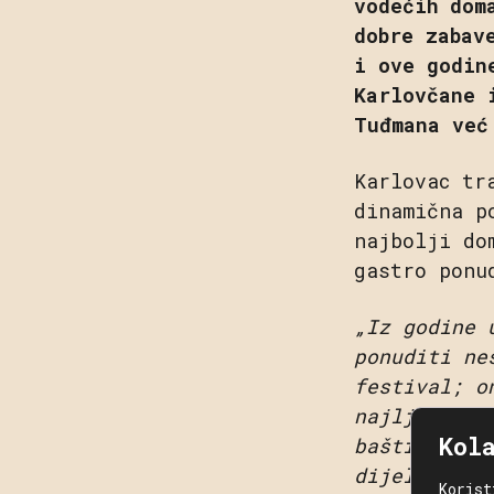
vodećih dom
dobre zabav
i ove godin
Karlovčane 
Tuđmana već
Karlovac tr
dinamična p
najbolji do
gastro ponu
„Iz godine 
ponuditi ne
festival; o
najljepših 
Kol
baštine u p
dijelova Hr
Korist