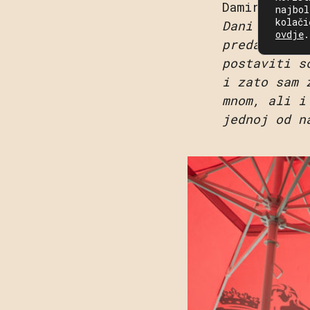
Damir Mand
najbol
kolači
Dani piva p
ovdje
.
predanim za
postaviti s
i zato sam 
mnom, ali i
jednoj od n