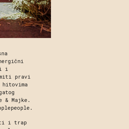
sna
nergični
i i
miti pravi
 hitovima
gatog
e & Majke.
pplepeople.
ti i trap