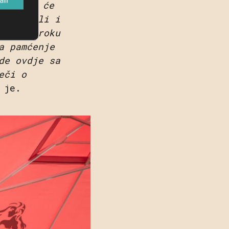
lo kako će
njem, ali i
ratkom roku
a pamćenje
de ovdje sa
eči o
o je.