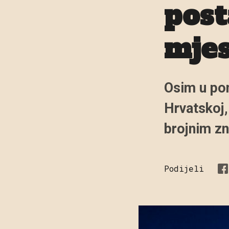
post
mjes
Osim u pon
Hrvatskoj, 
brojnim z
Podijeli