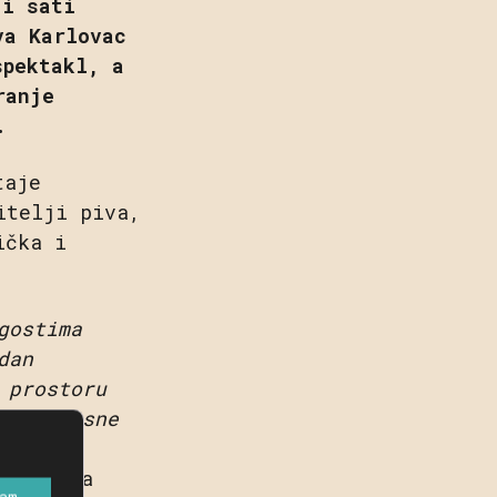
 i sati
va Karlovac
spektakl, a
ranje
.
taje
itelji piva,
ička i
gostima
dan
 prostoru
-povijesne
 svih
Karlovca
am