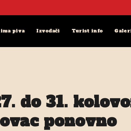
ima piva
Izvođači
Turist info
Galer
7. do 31. kolov
lovac ponovno