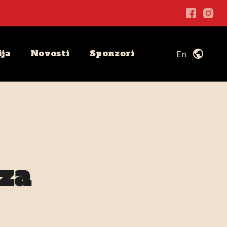
ija
Novosti
Sponzori
public
En
oza