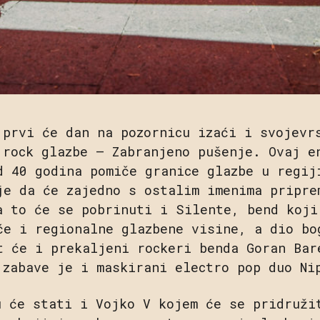
 prvi će dan na pozornicu izaći i svojevr
 rock glazbe – Zabranjeno pušenje. Ovaj e
d 40 godina pomiče granice glazbe u regij
je da će zajedno s ostalim imenima pripre
a to će se pobrinuti i Silente, bend koji
će i regionalne glazbene visine, a dio bo
t će i prekaljeni rockeri benda Goran Bar
 zabave je i maskirani electro pop duo Ni
u će stati i Vojko V kojem će se pridruži