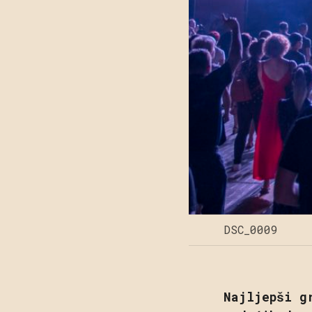
DSC_0009
Najljepši g