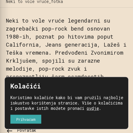
Neki to vole vruće_fotka
Neki to vole vruće legendarni su
zagrebački pop-rock bend osnovan
1980-ih, poznat po hitovima poput
California, Jeans generacija, Lažeš i
Teška vremena. Predvođeni Zvonimirom
Krkljušem, spojili su zarazne
melodije, pop-rock zvuk i
prepoznatljiv šarm osamdesetih.
Kolačići
Danas nastupaju diljem Hrvatske i
Koristimo kolačiće kako bi vam pružili najbolje
regije, podsjećajući publiku na
iskustvo korištenja stranice. Više o kolačićima
bezvremenske hitove koje svi znaju
i postavke istih možete pronaći
ovdje
.
napamet.
Prihvaćam
keyboard_backspace
Povratak