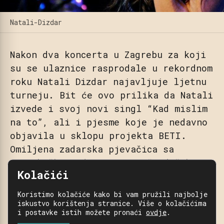
Natali-Dizdar
Nakon dva koncerta u Zagrebu za koji
su se ulaznice rasprodale u rekordnom
roku Natali Dizdar najavljuje ljetnu
turneju. Bit će ovo prilika da Natali
izvede i svoj novi singl “Kad mislim
na to”, ali i pjesme koje je nedavno
objavila u sklopu projekta BETI.
Omiljena zadarska pjevačica sa
zagrebačkom adresom ne može dočekati
Kolačići
da stane pred svoje obožavatelje i
priušti im glazbenu poslasticu koju
Koristimo kolačiće kako bi vam pružili najbolje
će dugo pamtiti.
iskustvo korištenja stranice. Više o kolačićima
i postavke istih možete pronaći
ovdje
.