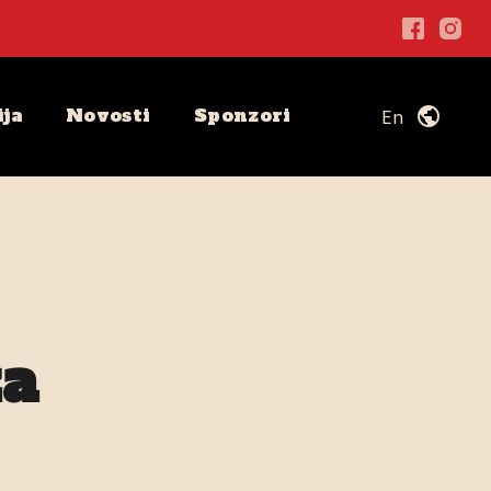
ija
Novosti
Sponzori
public
En
za