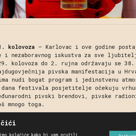
1. kolovoza
– Karlovac i ove godine posta
e i nezaboravnog iskustva za sve ljubitel
29. kolovoza do 2. rujna održavaju se 38.
ajdugovječnija pivska manifestacija u Hrv
ima nudi bogat program i jedinstvenu atmo
 dana festivala posjetitelje očekuju vrhu
eđunarodni pivski brendovi, pivske radion
oš mnogo toga.
ciji za medije u Zorin domu predstavnici 
ačići
HEINEKENA Hrvatska, glavnog sponzora Dana
imo kolačiće kako bi vam pružili
 su bogat program ovogodišnjeg izdanja. „
Prihvać