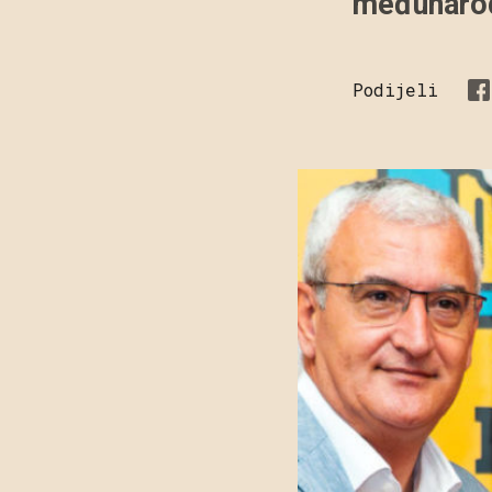
međunarod
Podijeli