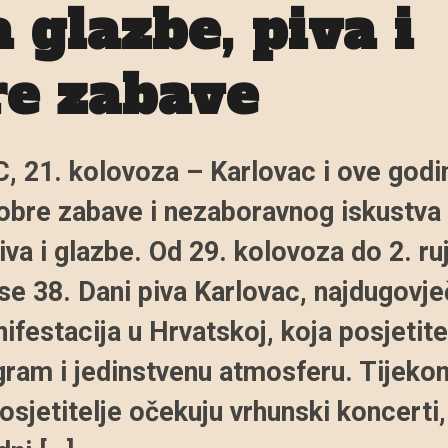
 glazbe, piva i
re zabave
 21. kolovoza – Karlovac i ove godi
obre zabave i nezaboravnog iskustva
piva i glazbe. Od 29. kolovoza do 2. ru
se 38. Dani piva Karlovac, najdugovje
ifestacija u Hrvatskoj, koja posjetite
ram i jedinstvenu atmosferu. Tijeko
posjetitelje očekuju vrhunski koncerti,