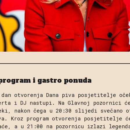
program i gastro ponuda
 dan otvorenja Dana piva posjetitelje oče
erta i DJ nastupi. Na Glavnoj pozornici ć
eki, nakon čega u 20:30 slijedi svečano o
va. Kroz program otvorenja posjetitelje ć
aće, a u 21:00 na pozornicu izlazi legend