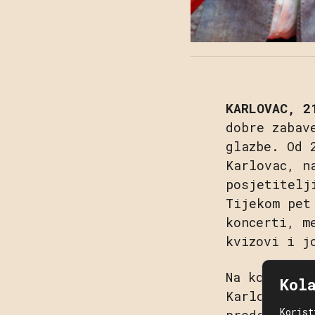
KARLOVAC, 2
dobre zabav
glazbe. Od 
Karlovac, n
posjetitelj
Tijekom pet
koncerti, m
kvizovi i j
Na konferen
Kol
Karlovca i 
Korist
predstavili