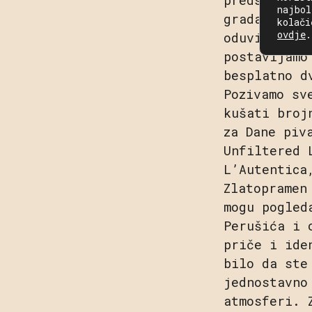
najbol
grada kojeg
kolači
ovdje
.
oduvijek po
postavljamo
besplatno d
Pozivamo sv
kušati broj
za Dane piv
Unfiltered 
L’Autentica
Zlatopramen
mogu pogled
Perušića i 
priče i ide
bilo da ste
jednostavno
atmosferi. 