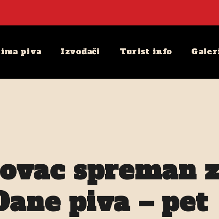
ima piva
Izvođači
Turist info
Galer
lovac spreman 
Dane piva – pet