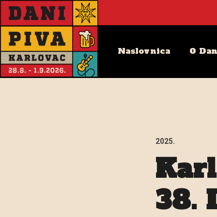
Naslovnica
O Dan
2025.
Kar
38. 