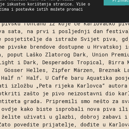
je iskustvo korištenja stranice. Više o
 povezuju četiri rijeke, baš kao što Karl
ćima i postavke istih možete pronaći
vezuje i okuplja prijatelje. Ove godine p
 pivsku fontanu iz koje će Karlovačko piv
va sata, na prvi i posljednji dan festiva
e posjetitelje da istraže Svijet piva, gd
ne pivske brendove dostupne u Hrvatskoj i
a, poput Laško Zlatorog Dark, Union Premi
Light i Dark, Desperados Tropical, Birra 
, Gösser Helles, Zipfer Märzen, Breznak L
 Half n’ Half. U Caffe baru Aquatika posj
ati izložbu „Peta rijeka Karlovca“ autora
otkriti zašto je pivo neizostavni dio kar
ntiteta grada. Pripremili smo nešto za sv
 ovdje kako biste isprobali nova piva ili
 želite uživati u glazbi, dobroj zabavi i
Zato povedite prijatelje, dođite u Karlov