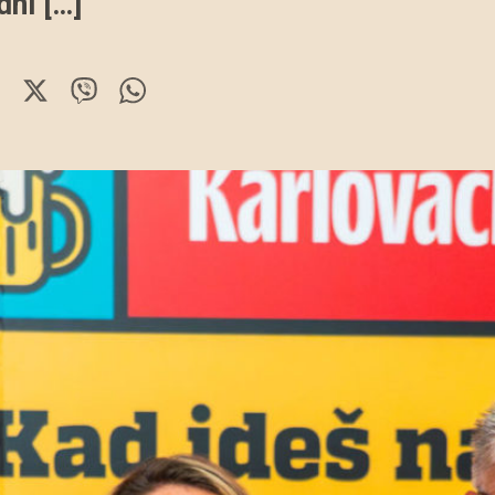
ni […]