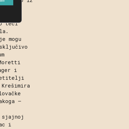
ovačko
onovno
o teći
la.
je mogu
sključivo
um
Moretti
ager i
etitelji
 Krešimira
lovačke
akoga –
 sjajnoj
ac i