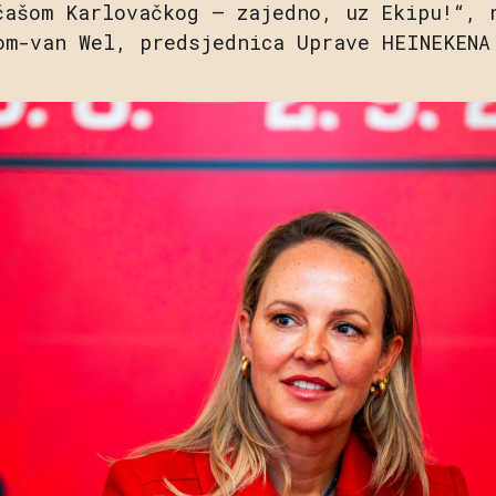
čašom Karlovačkog – zajedno, uz Ekipu!“, 
om-van Wel, predsjednica Uprave HEINEKENA