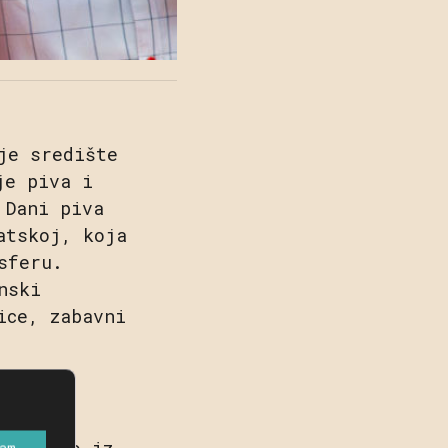
je središte
je piva i
 Dani piva
atskoj, koja
sferu.
nski
ice, zabavni
Grada
 piva,
Dolazimo iz
am