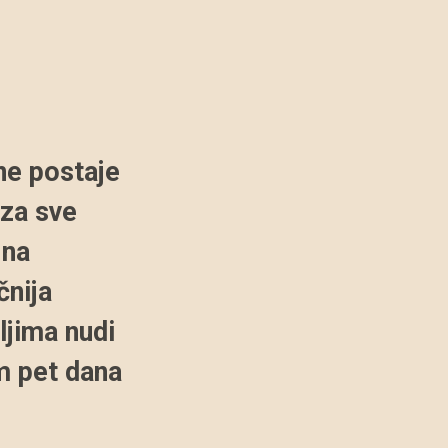
ne postaje
 za sve
jna
čnija
ljima nudi
m pet dana