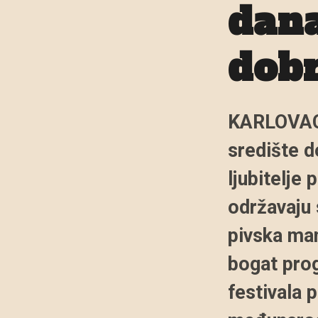
dana
dob
KARLOVAC,
središte d
ljubitelje 
održavaju 
pivska man
bogat prog
festivala 