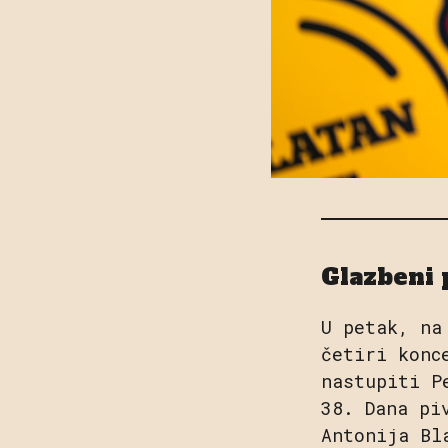
Glazbeni 
U petak, na
četiri konc
nastupiti P
38. Dana pi
Antonija Bl