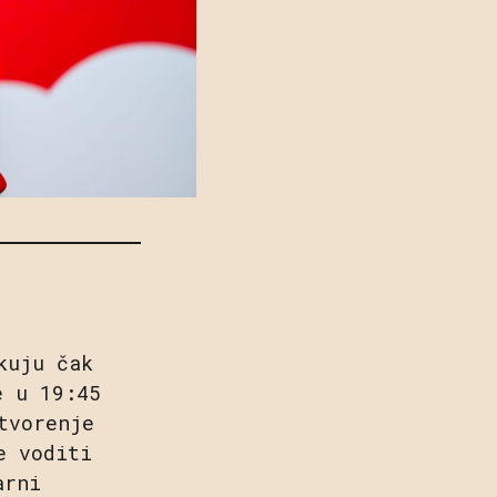
kuju čak
e u 19:45
tvorenje
e voditi
arni