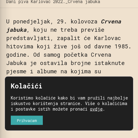
Dani piva Karlovac 2022._Crvena jabuka
U ponedjeljak, 29. kolovoza
Crvena
jabuka
, koju ne treba previše
predstavljati, zapalit će Karlovac
hitovima koji žive još od davne 1985.
godine. Od samog početka Crvena
Jabuka je ostavila brojne istaknute
pjesme i albume na kojima su
odrastale mnoge generacije, a cijeli
Kolačići
niz se nastavio i do danas albumima i
kompilacijama.
Koristimo kolačiće kako bi vam pružili najbolje
iskustvo korištenja stranice. Više o kolačićima
i postavke istih možete pronaći
ovdje
.
keyboard_backspace
Povratak
Prihvaćam
Podijeli